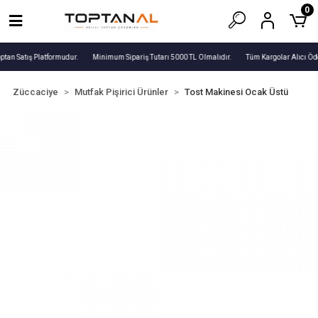
0
ptan Satış Platformudur.
Minimum Sipariş Tutarı 5000 TL Olmalıdır.
Tüm Kargolar Alıcı Öde
Züccaciye
Mutfak Pişirici Ürünler
Tost Makinesi Ocak Üstü