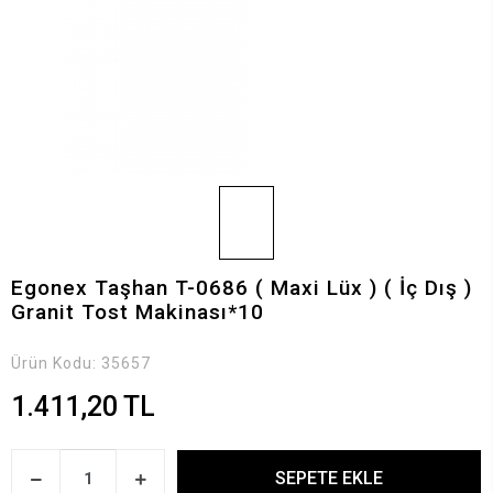
Egonex Taşhan T-0686 ( Maxi Lüx ) ( İç Dış )
Granit Tost Makinası*10
Ürün Kodu:
35657
1.411,20 TL
SEPETE EKLE