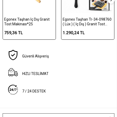
Egonex Taşhan İç Dış Granit
Egonex Taşhan Tr-34-098760
Tost Makinası*25
( Lüx ) ( İç Dış ) Granit Tost
Makinası*10
759,36 TL
1.290,24 TL
Güvenli Alışveriş
HIZLI TESLİMAT
7 / 24 DESTEK