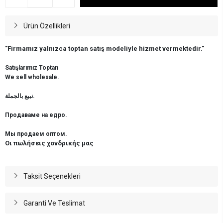
Ürün Özellikleri
"Firmamız yalnızca toptan satış modeliyle hizmet vermektedir."
Satışlarımız Toptan
We sell wholesale.
نبيع بالجملة.
Продаваме на едро.
Мы продаем оптом.
Οι πωλήσεις χονδρικής μας
Taksit Seçenekleri
Garanti Ve Teslimat