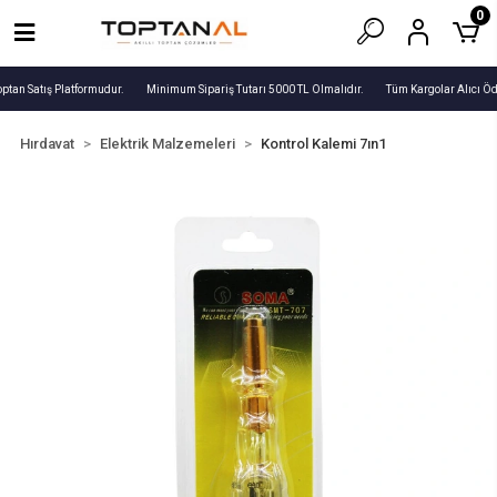
0
ptan Satış Platformudur.
Minimum Sipariş Tutarı 5000 TL Olmalıdır.
Tüm Kargolar Alıcı Öd
Hırdavat
Elektrik Malzemeleri
Kontrol Kalemi 7ın1