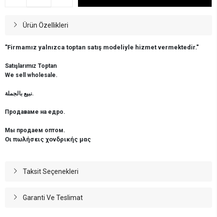
Ürün Özellikleri
"Firmamız yalnızca toptan satış modeliyle hizmet vermektedir."
Satışlarımız Toptan
We sell wholesale.
نبيع بالجملة.
Продаваме на едро.
Мы продаем оптом.
Οι πωλήσεις χονδρικής μας
Taksit Seçenekleri
Garanti Ve Teslimat