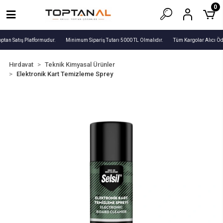
0
ptan Satış Platformudur.
Minimum Sipariş Tutarı 5000 TL Olmalıdır.
Tüm Kargolar Alıcı Öd
Hırdavat
Teknik Kimyasal Ürünler
Elektronik Kart Temizleme Sprey