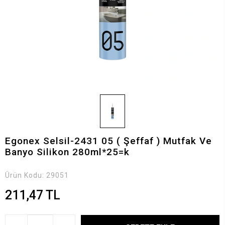
Egonex Selsil-2431 05 ( Şeffaf ) Mutfak Ve
Banyo Silikon 280ml*25=k
Ürün Kodu:
29051
211,47 TL