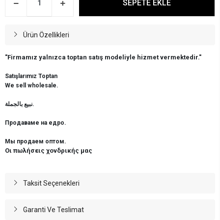
SEPETE EKLE
Ürün Özellikleri
"Firmamız yalnızca toptan satış modeliyle hizmet vermektedir."
Satışlarımız Toptan
We sell wholesale.
نبيع بالجملة.
Продаваме на едро.
Мы продаем оптом.
Οι πωλήσεις χονδρικής μας
Taksit Seçenekleri
Garanti Ve Teslimat