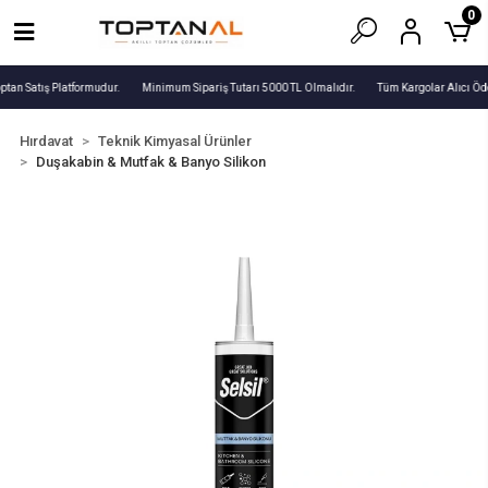
0
ptan Satış Platformudur.
Minimum Sipariş Tutarı 5000 TL Olmalıdır.
Tüm Kargolar Alıcı Öde
Hırdavat
Teknik Kimyasal Ürünler
Duşakabin & Mutfak & Banyo Silikon