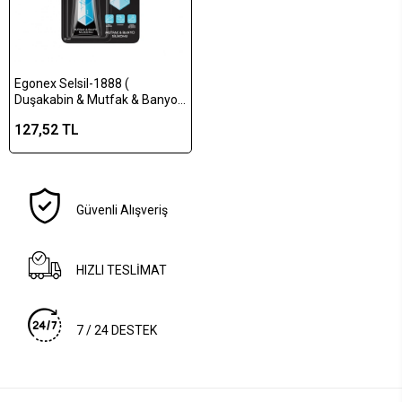
Egonex Selsil-1888 (
Duşakabin & Mutfak & Banyo )
Şeffaf & Transparent & Tüp
127,52 TL
Silikon 50ml*12=k
Güvenli Alışveriş
HIZLI TESLİMAT
7 / 24 DESTEK