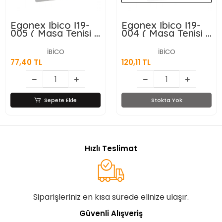
Egonex İbico İ19-
Egonex İbico İ19-
005 ( Masa Tenisi )
004 ( Masa Tenisi )
( Pinpon ) ( Raket
( Fileli ) Pinpon
) Seti ( 2pcs Raket
Raket Seti ( 2pcs
İBİCO
İBİCO
- 3pcs Top )*80
Raket & 3pcs Top
77,40 TL
120,11 TL
& 1pcs File - Ayak
)*60
Sepete Ekle
Stokta Yok
Hızlı Teslimat
Siparişleriniz en kısa sürede elinize ulaşır.
Güvenli Alışveriş