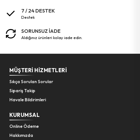
7 / 24 DESTEK
Pet Shop Ürünleri
destek
SORUNSUZ İADE
Kişisel Güvenlik Ürünleri
aldığınız ürünleri kolay iade edin.
Kişisel Bakım Aletleri
Güvenlik Ürünleri
MÜŞTERI HIZMETLERI
Sıkça Sorulan Sorular
Temizlik Aletleri
Sipariş Takip
Havale Bildirimleri
Kişisel Temizlik Ürünleri
KURUMSAL
Bisiklet & Motor Malzemeleri
Online Ödeme
Hakkımızda
Ev & Ofis Dekor Ürünleri