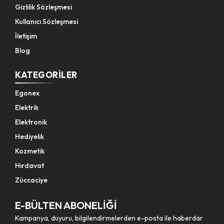
Gizlilik Sözleşmesi
Kullanıcı Sözleşmesi
Bahçe El Aletleri
İletişim
Blog
KATEGORILER
Egonex
Elektrik
Elektronik
Hediyelik
Kozmetik
Hırdavat
Züccaciye
E-BÜLTEN ABONELİĞİ
Kampanya, duyuru, bilgilendirmelerden e-posta ile haberdar