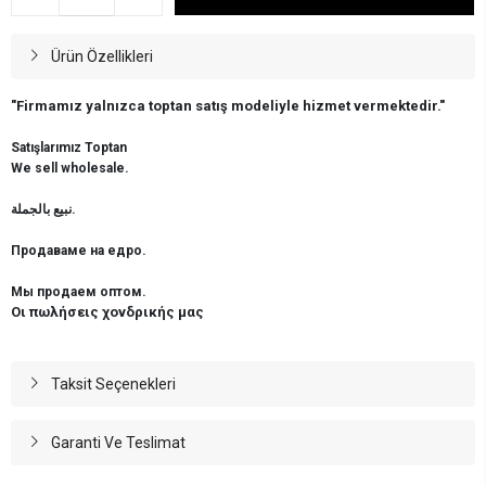
Ürün Özellikleri
"Firmamız yalnızca toptan satış modeliyle hizmet vermektedir."
Satışlarımız Toptan
We sell wholesale.
نبيع بالجملة.
Продаваме на едро.
Мы продаем оптом.
Οι πωλήσεις χονδρικής μας
Taksit Seçenekleri
Garanti Ve Teslimat