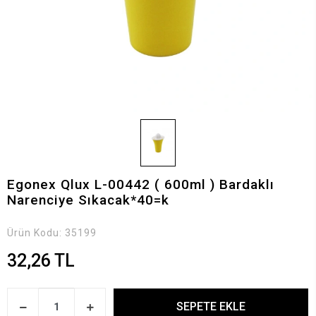
Egonex Qlux L-00442 ( 600ml ) Bardaklı
Narenciye Sıkacak*40=k
Ürün Kodu:
35199
32,26 TL
SEPETE EKLE