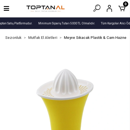
0
ptan Satış Platformudur.
Minimum Sipariş Tutarı 5000 TL Olmalıdır.
Tüm Kargolar Alıcı Öd
Sezonluk
Mutfak El Aletleri
Meyve Sıkacak Plastik & Cam Hazne