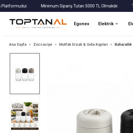
tformudur.
Minimum Sipariş Tutarı 5000 TL Olmalıdır.
Tüm K
Egonex
Elektrik
El
Ana Sayfa
Züccaciye
Mutfak Erzak & Gıda Kapları
Baharatlık