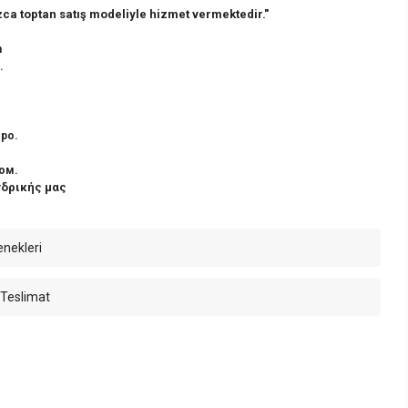
ca toptan satış modeliyle hizmet vermektedir."
n
.
ро.
ом.
νδρικής μας
enekleri
 Teslimat