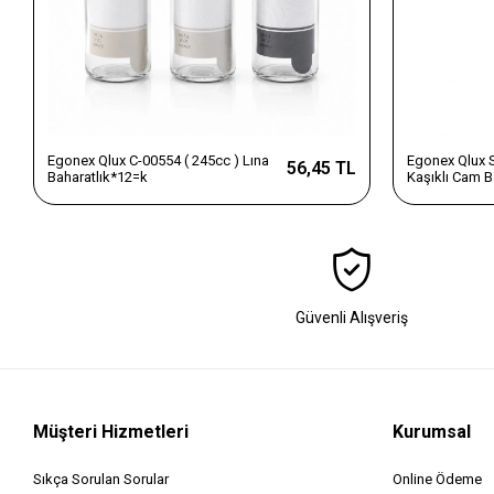
Egonex Qlux C-00554 ( 245cc ) Lına
Egonex Qlux S
56,45 TL
Baharatlık*12=k
Kaşıklı Cam B
Güvenli Alışveriş
Müşteri Hizmetleri
Kurumsal
Sıkça Sorulan Sorular
Online Ödeme