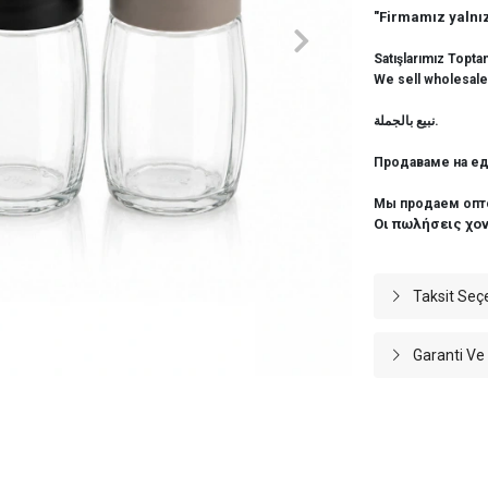
"Firmamız yalnız
Satışlarımız Topta
We sell wholesale
نبيع بالجملة.
Продаваме на ед
Мы продаем опт
Οι πωλήσεις χο
Taksit Seç
Garanti Ve