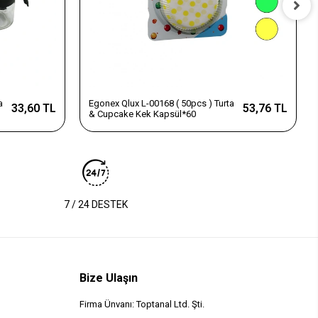
a
Egonex Qlux L-00168 ( 50pcs ) Turta
33,60 TL
53,76 TL
& Cupcake Kek Kapsül*60
7 / 24 DESTEK
Bize Ulaşın
Firma Ünvanı: Toptanal Ltd. Şti.