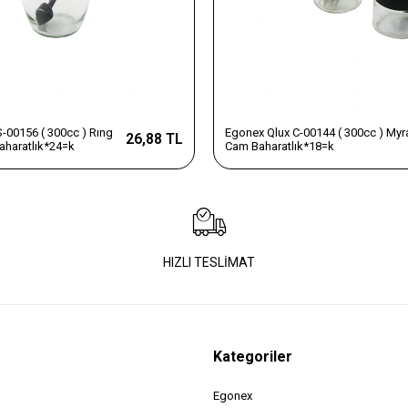
-00156 ( 300cc ) Rıng
Egonex Qlux C-00144 ( 300cc ) Myr
26,88 TL
aharatlık*24=k
Cam Baharatlık*18=k
HIZLI TESLİMAT
Kategoriler
Egonex