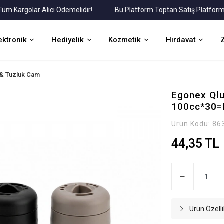
argolar Alıcı Ödemelidir!
Bu Platform Toptan Satış Platformudur
ektronik
Hediyelik
Kozmetik
Hırdavat
 & Tuzluk Cam
Egonex Ql
100cc*30=
Ürün Kodu:
86
44,35 TL
Ürün Özelli