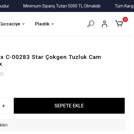
.
Minimum Sipariş Tutarı 5000 TL Olmalıdır.
Tüm Kargolar Al
0
Züccaciye
Plastik
ux C-00283 Star Çokgen Tuzluk Cam
k
35
SEPETE EKLE
kleri