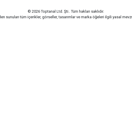
© 2026 Toptanal Ltd. Şti.. Tüm hakları saklıdır.
n sunulan tüm içerikler, görseller, tasarımlar ve marka öğeleri ilgili yasal me
G-Soft | E-ticaret paketleri ile hazırlanmıştır.