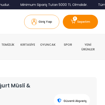
ur.
Minimum Sipariş Tutarı 5000 TL Olmalıdır.
Tüm Kar
0
Giriş Yap
Sepetim
TEMİZLİK
KIRTASİYE
OYUNCAK
SPOR
YENİ
ÜRÜNLER
ğurt Müsli &
Güvenli Alışveriş