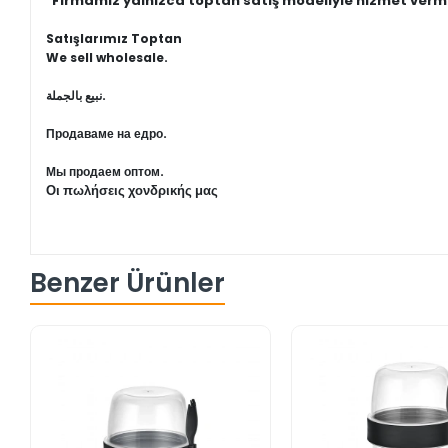
"Firmamız yalnızca toptan satış modeliyle hizmet verm
Satışlarımız Toptan
We sell wholesale.
نبيع بالجملة.
Продаваме на едро.
Мы продаем оптом.
Οι πωλήσεις χονδρικής μας
Benzer Ürünler