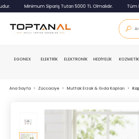
r.
Minimum Sipariş Tutarı 5000 TL Olmalıdır.
Tüm Kargo
EGONEX
ELEKTRİK
ELEKTRONİK
HEDİYELİK
KOZMETİK
Ana Sayfa
Züccaciye
Mutfak Erzak & Gıda Kapları
Ka