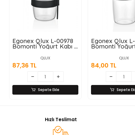
Egonex Qlux L-00978
Egonex Qlux L
Bomonti Yoğurt Kabı (
Bomonti Yoğurt
2 Bölmeli = 300+300
2 Bölmeli =
Ml)*24=k
300+600ml )*2
QLUX
QLUX
87,36 TL
84,00 TL
Sepete Ekle
Sepete Ek
Hızlı Teslimat