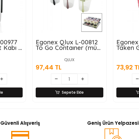
-00977
Egonex Qlux L-00812
Egonex 
 Kabı (
To Go Contaıner (müsli
Taken 
Yoğurt) Kabı ( 600ml )
600ml*
4=k
(2 Bölmeli & Ortak
QLUX
Kapaklı = Şeffaf
97,44 TL
73,92 T
Plastik) (plastik
Kaşıklı)*24=k
le
Sepete Ekle
Güvenli Alışveriş
Geniş Ürün Yelpazesi