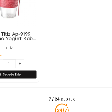
Titiz Ap-9199
Go Yoğurt Kabı
24=k
TİTİZ
L
Sepete Ekle
7 / 24 DESTEK