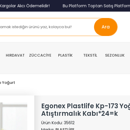
lar Alıcı Ödemelidir!
Bu Platform Toptan Satış Platformud
Ara
HIRDAVAT
ZÜCCACİYE
PLASTİK
TEKSTİL
SEZONLUK
p Yoğurt
Egonex Plastlife Kp-173 Yo
Atıştırmalık Kabı*24=k
Ürün Kodu:
35612
Marka:
PLASTLİFE