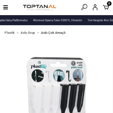
0
ptan Satış Platformudur.
Minimum Sipariş Tutarı 5000 TL Olmalıdır.
Tüm Kargolar Alıcı Öd
Plastik
Askı Grup
Askı Çok Amaçlı