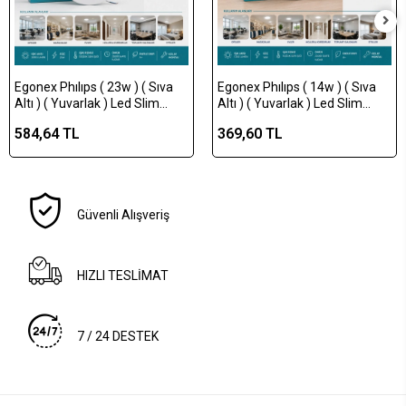
Egonex Phılıps ( 23w ) ( Sıva
Egonex Phılıps ( 14w ) ( Sıva
Altı ) ( Yuvarlak ) Led Slim
Altı ) ( Yuvarlak ) Led Slim
Panel ( 2000lumen ) ( 20.000
Panel ( 1250lumen ) ( 20.000
584,64 TL
369,60 TL
Saat Ömür )*20
Saat Ömür )*20
Güvenli Alışveriş
HIZLI TESLİMAT
7 / 24 DESTEK