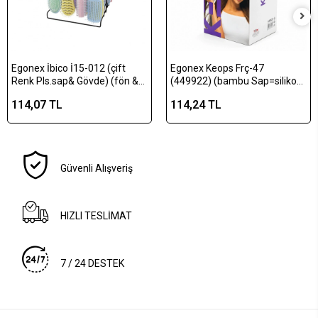
Egonex İbico İ15-012 (çift
Egonex Keops Frç-47
Renk Pls.sap& Gövde) (fön &
(449922) (bambu Sap=silikon
Saç Fırçası & Tarak) (mix=6
Kaplı Uç & Bambu Gövde )
114,07 TL
114,24 TL
Model& 4 Renk) (beyaz Pls.&
(mix=fön & Saç Fırçası &
Renkli Top Uç Fırça)*24x4
Tarak) (metal Standlı)*64x2
Güvenli Alışveriş
HIZLI TESLİMAT
7 / 24 DESTEK