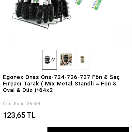
Egonex Onas Ons-724-726-727 Fön & Saç
Fırçası Tarak ( Mix Metal Standlı = Fön &
Oval & Düz )*64x2
Ürün Kodu:
36058
123,65 TL