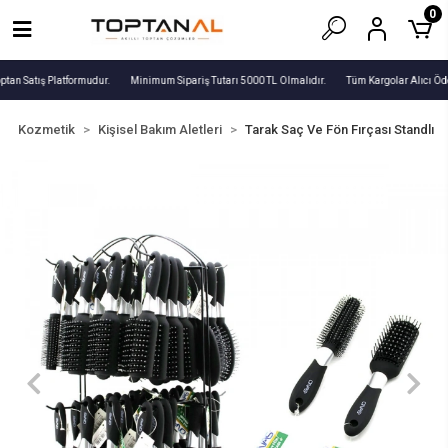
0
ptan Satış Platformudur.
Minimum Sipariş Tutarı 5000 TL Olmalıdır.
Tüm Kargolar Alıcı Öde
Kozmetik
Kişisel Bakım Aletleri
Tarak Saç Ve Fön Fırçası Standlı