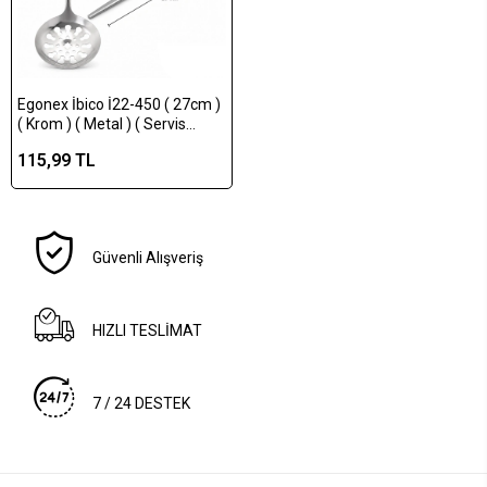
Egonex İbico İ22-450 ( 27cm )
( Krom ) ( Metal ) ( Servis
Kevgir )*12x10
115,99 TL
Güvenli Alışveriş
HIZLI TESLİMAT
7 / 24 DESTEK