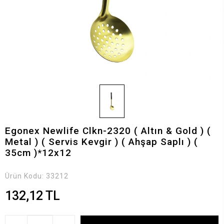
Egonex Newlife Clkn-2320 ( Altın & Gold ) (
Metal ) ( Servis Kevgir ) ( Ahşap Saplı ) (
35cm )*12x12
Ürün Kodu:
33212
132,12 TL