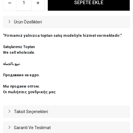
SEPETE EKLE
Ürün Özellikleri
"Firmamız yalnızca toptan satış modeliyle hizmet vermektedir."
Satışlarımız Toptan
We sell wholesale.
نبيع بالجملة.
Продаваме на едро.
Мы продаем оптом.
Οι πωλήσεις χονδρικής μας
Taksit Seçenekleri
Garanti Ve Teslimat