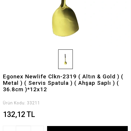
Egonex Newlife Clkn-2319 ( Altın & Gold ) (
Metal ) ( Servis Spatula ) ( Ahşap Saplı ) (
36.8cm )*12x12
Ürün Kodu:
33211
132,12 TL