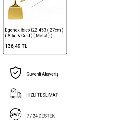
Egonex İbico İ22-453 ( 27cm )
( Altın & Gold ) ( Metal ) (
Servis Spatula )*12x10
136,49 TL
Güvenli Alışveriş
HIZLI TESLİMAT
7 / 24 DESTEK