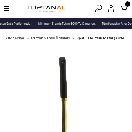
0
tan Satış Platformudur.
Minimum Sipariş Tutarı 5000 TL Olmalıdır.
Tüm Kargolar Alıcı Öde
Züccaciye
Mutfak Servis Ürünleri
Spatula Mutfak Metal ( Gold )