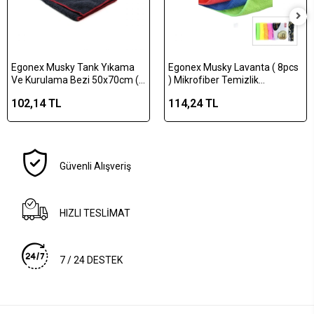
Egonex Musky Tank Yıkama
Egonex Musky Lavanta ( 8pcs
Ve Kurulama Bezi 50x70cm (
) Mikrofiber Temizlik
Cam-banyo-araba-mutfak
Bezi*1x200
102,14 TL
114,24 TL
)*20x8
Güvenli Alışveriş
HIZLI TESLİMAT
7 / 24 DESTEK