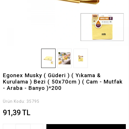
Egonex Musky ( Güderi ) ( Yıkama &
Kurulama ) Bezi ( 50x70cm ) ( Cam - Mutfak
- Araba - Banyo )*200
Ürün Kodu:
35795
91,39 TL