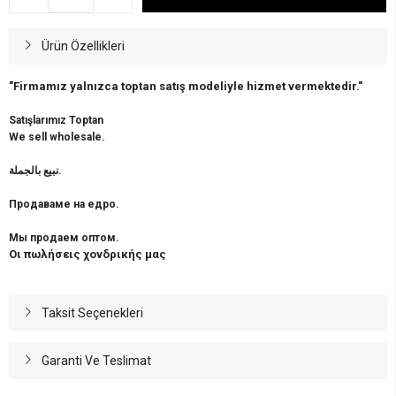
Ürün Özellikleri
"Firmamız yalnızca toptan satış modeliyle hizmet vermektedir."
Satışlarımız Toptan
We sell wholesale.
نبيع بالجملة.
Продаваме на едро.
Мы продаем оптом.
Οι πωλήσεις χονδρικής μας
Taksit Seçenekleri
Garanti Ve Teslimat