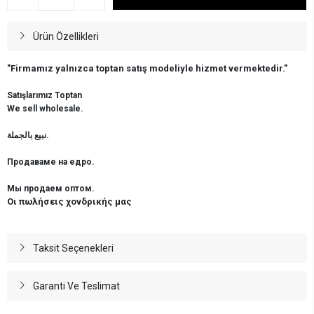
Ürün Özellikleri
"Firmamız yalnızca toptan satış modeliyle hizmet vermektedir."
Satışlarımız Toptan
We sell wholesale.
نبيع بالجملة.
Продаваме на едро.
Мы продаем оптом.
Οι πωλήσεις χονδρικής μας
Taksit Seçenekleri
Garanti Ve Teslimat