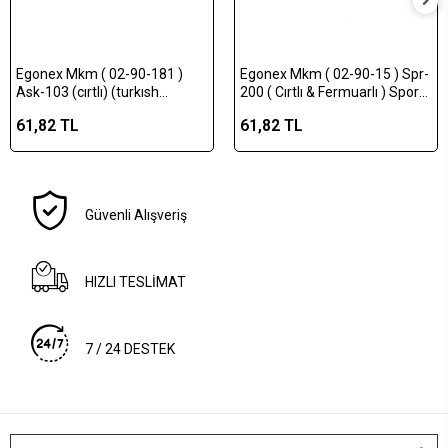
Egonex Mkm ( 02-90-181 )
Egonex Mkm ( 02-90-15 ) Spr-
Ask-103 (cırtlı) (turkısh
200 ( Cırtlı & Fermuarlı ) Sport
Commando Force) Asker
Cüzdan ( Renkli Bez )*12x40
61,82 TL
61,82 TL
Cüzdanı (komando Fors-ay
Yıldızlı & Kamuflaj
Desen)*6x100
Güvenli Alışveriş
HIZLI TESLİMAT
7 / 24 DESTEK