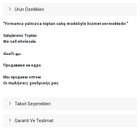
Ürün Özellikleri
"Firmamız yalnızca toptan satış modeliyle hizmet vermektedir."
Satışlarımız Toptan
We sell wholesale.
نبيع بالجملة.
Продаваме на едро.
Мы продаем оптом.
Οι πωλήσεις χονδρικής μας
Taksit Seçenekleri
Garanti Ve Teslimat