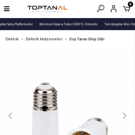
0
ptan Satış Platformudur.
Minimum Sipariş Tutarı 5000 TL Olmalıdır.
Tüm Kargolar Alıcı Öd
Elektrik
Elektrik Malzemeleri
Duy Tavan Glop Dibi