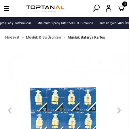
0
ptan Satış Platformudur.
Minimum Sipariş Tutarı 5000 TL Olmalıdır.
Tüm Kargolar Alıcı Öde
Hırdavat
Musluk & Su Ürünleri
Musluk Batarya Kartuş