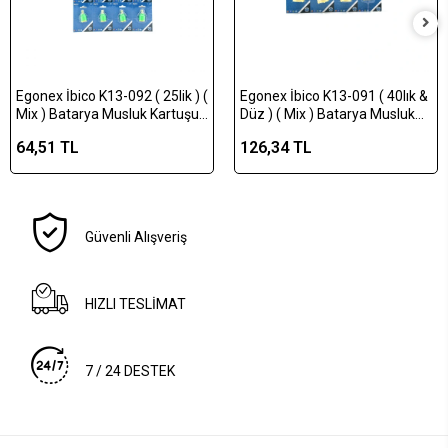
Egonex İbico K13-092 ( 25lik ) (
Egonex İbico K13-091 ( 40lık &
Mix ) Batarya Musluk Kartuşu (
Düz ) ( Mix ) Batarya Musluk
Vakumlu Ambalaj )*16x15
Kartuşu ( Vakumlu Ambalaj
64,51 TL
126,34 TL
)*16x15
Güvenli Alışveriş
HIZLI TESLİMAT
7 / 24 DESTEK