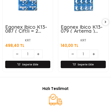
Egonex İbico K13-
Egonex İbico K13-
087 ( Çiftli = 2
079 ( Artema )
Başlı ) Taharat
Taharat Musluk (
Musluk ( Aç-kapa )
Vakumlu Ambalaj
KRT
KRT
( Vakumlu Ambalaj
)*16x15
498,40 TL
140,00 TL
)*8x15
Sepete Ekle
Sepete Ekle
Hızlı Teslimat