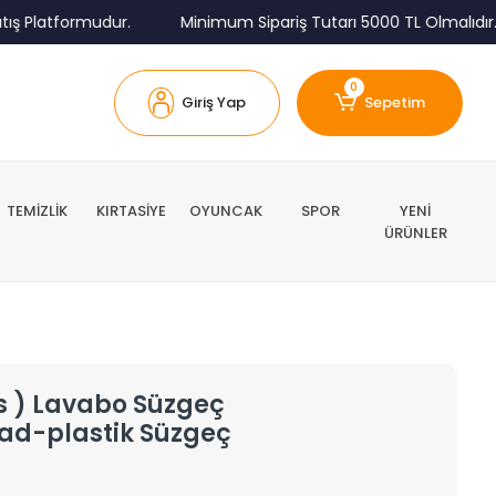
 Platformudur.
Minimum Sipariş Tutarı 5000 TL Olmalıdır.
0
Giriş Yap
Sepetim
TEMİZLİK
KIRTASİYE
OYUNCAK
SPOR
YENİ
ÜRÜNLER
cs ) Lavabo Süzgeç
1ad-plastik Süzgeç