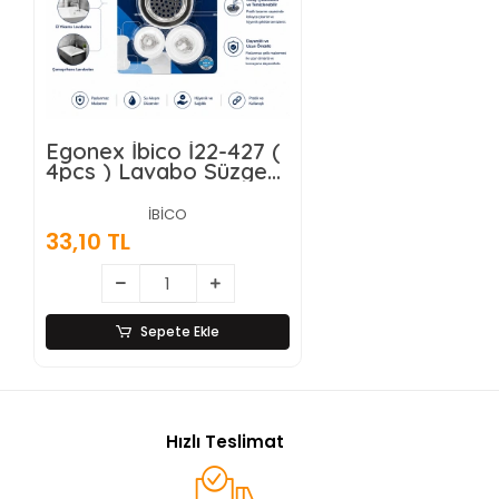
Egonex İbico İ22-427 (
4pcs ) Lavabo Süzgeç
& Tıpa Seti ( 2 Boy
Süzgeç & 2 Boy
İBİCO
Plastik Tıpa )*12x25
33,10 TL
Sepete Ekle
Hızlı Teslimat