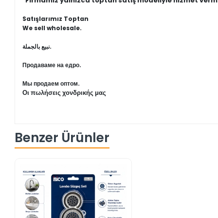
"Firmamız yalnızca toptan satış modeliyle hizmet verm
Satışlarımız Toptan
We sell wholesale.
نبيع بالجملة.
Продаваме на едро.
Мы продаем оптом.
Οι πωλήσεις χονδρικής μας
Benzer Ürünler