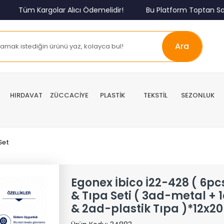
Tüm Kargolar Alıcı Ödemelidir!
Bu Platform Toptan Satış
Ara
HIRDAVAT
ZÜCCACİYE
PLASTİK
TEKSTİL
SEZONLUK
Set
Egonex İbico İ22-428 ( 6p
& Tıpa Seti ( 3ad-metal + 
& 2ad-plastik Tıpa )*12x20