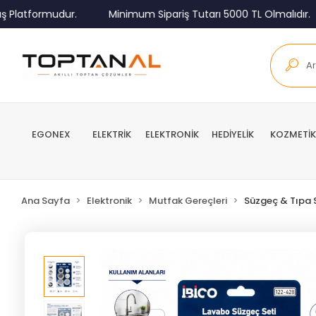
latformudur.
Minimum Sipariş Tutarı 5000 TL Olmalıdır.
EGONEX
ELEKTRİK
ELEKTRONİK
HEDİYELİK
KOZMETİK
Ana Sayfa
Elektronik
Mutfak Gereçleri
Süzgeç & Tıpa 