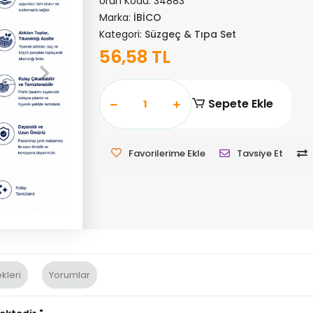
Ürün Kodu:
34883
Marka:
İBİCO
Kategori:
Süzgeç & Tıpa Set
56,58 TL
Sepete Ekle
Favorilerime Ekle
Tavsiye Et
kleri
Yorumlar