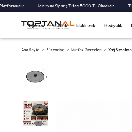
tformudur.
Minimum Sipariş Tutarı 5000 TL Olmalıdır.
Tüm K
Egonex
Elektrik
Elektronik
Hediyelik
Ana Sayfa
Züccaciye
Mutfak Gereçleri
Yağ Sıçratma