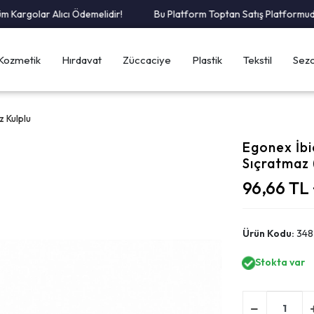
argolar Alıcı Ödemelidir!
Bu Platform Toptan Satış Platformudur.
Kozmetik
Hırdavat
Züccaciye
Plastik
Tekstil
Sezo
z Kulplu
Egonex İbic
Sıçratmaz 
96,66 TL
Ürün Kodu:
348
Stokta var