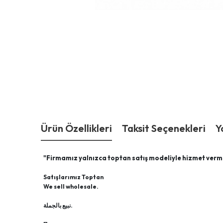
Ürün Özellikleri
Taksit Seçenekleri
Y
"Firmamız yalnızca toptan satış modeliyle hizmet verm
Satışlarımız Toptan
We sell wholesale.
نبيع بالجملة.