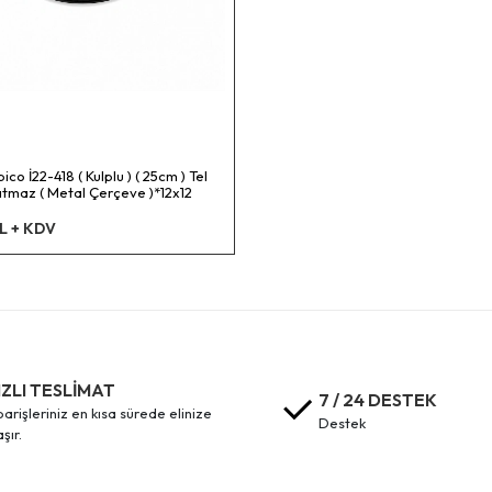
ico İ22-418 ( Kulplu ) ( 25cm ) Tel
atmaz ( Metal Çerçeve )*12x12
L + KDV
IZLI TESLİMAT
7 / 24 DESTEK
destek
aşır.