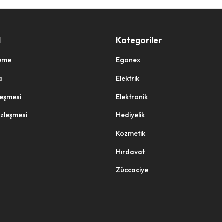
l
Kategoriler
eme
Egonex
a
Elektrik
zleşmesi
Elektronik
özleşmesi
Hediyelik
Kozmetik
Hırdavat
Züccaciye