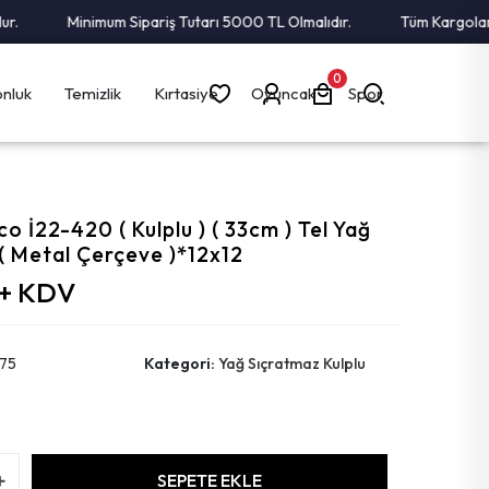
Minimum Sipariş Tutarı 5000 TL Olmalıdır.
Tüm Kargolar Alı
0
nluk
Temizlik
Kırtasiye
Oyuncak
Spor
o İ22-420 ( Kulplu ) ( 33cm ) Tel Yağ
( Metal Çerçeve )*12x12
 + KDV
75
Kategori:
Yağ Sıçratmaz Kulplu
SEPETE EKLE