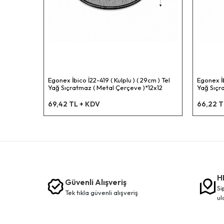
Egonex İbico İ22-419 ( Kulplu ) ( 29cm ) Tel
Egonex İb
Yağ Sıçratmaz ( Metal Çerçeve )*12x12
Yağ Sıçr
69,42 TL + KDV
66,22 T
H
Güvenli Alışveriş
siparişleriniz en kısa sürede elinize
tek tikla güvenli̇ alişveri̇ş
ul