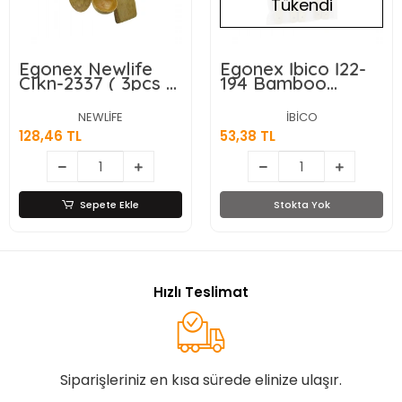
Tükendi
Egonex Newlife
Egonex İbico İ22-
Clkn-2337 ( 3pcs )
194 Bamboo
( Ahşap Bambu )
Kıtchen Tools
Mutfak Servis Seti
(5pcs) (ahşap &
NEWLİFE
İBİCO
( Kaşık=27cm &
Bambu) Mutfak
128,46 TL
53,38 TL
Kepçe=27cm &
Servis Seti
Spatula=32cm )*72
(spatula=yan &
Düz & Delikli & 2
Servis Kaşık) (27-
27.5-28cm)*12x10
Sepete Ekle
Stokta Yok
Hızlı Teslimat
Siparişleriniz en kısa sürede elinize ulaşır.