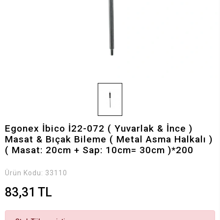
Egonex İbico İ22-072 ( Yuvarlak & İnce )
Masat & Bıçak Bileme ( Metal Asma Halkalı )
( Masat: 20cm + Sap: 10cm= 30cm )*200
Ürün Kodu:
33110
83,31 TL