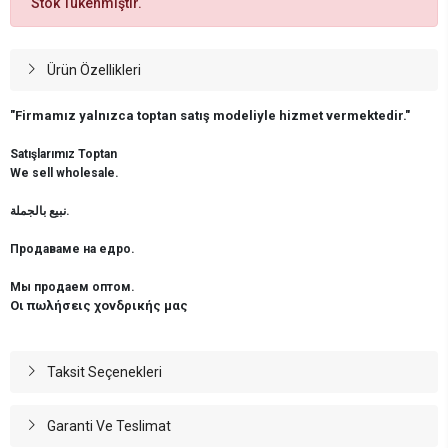
Stok Tükenmiştir.
Ürün Özellikleri
"Firmamız yalnızca toptan satış modeliyle hizmet vermektedir."
Satışlarımız Toptan
We sell wholesale.
نبيع بالجملة.
Продаваме на едро.
Мы продаем оптом.
Οι πωλήσεις χονδρικής μας
Taksit Seçenekleri
Garanti Ve Teslimat