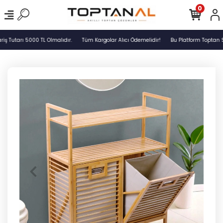
0
 Tutarı 5000 TL Olmalıdır.
Tüm Kargolar Alıcı Ödemelidir!
Bu Platform Toptan S