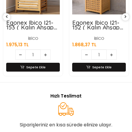
Egonex İbico İ21-
Egonex İbico İ21-
153 ( Kalın Ahşap
152 ( Kalın Ahşap
Bambu ) Kirli
Bambu ) Kirli
Çamaşır Sepeti (
Çamaşır Sepeti (
İBİCO
İBİCO
Kumaş Çantalı ) (
Kumaş Çantalı ) (
1.975,13 TL
1.868,37 TL
Sepet=43x33x67cm
Sepet=40x40x58cm
)*4
)*5
Sepete Ekle
Sepete Ekle
Hızlı Teslimat
Siparişleriniz en kısa sürede elinize ulaşır.