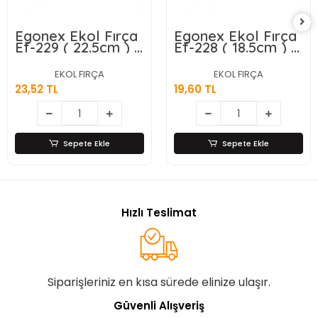
Egonex Ekol Fırça
Egonex Ekol Fırça
Ef-229 ( 22.5cm ) (
Ef-228 ( 18.5cm ) (
Orta ) Camsil &
Küçük ) Camsil &
Çekpas*100
Çekpas*100
EKOL FIRÇA
EKOL FIRÇA
23,52 TL
19,60 TL
Sepete Ekle
Sepete Ekle
Hızlı Teslimat
Siparişleriniz en kısa sürede elinize ulaşır.
Güvenli Alışveriş