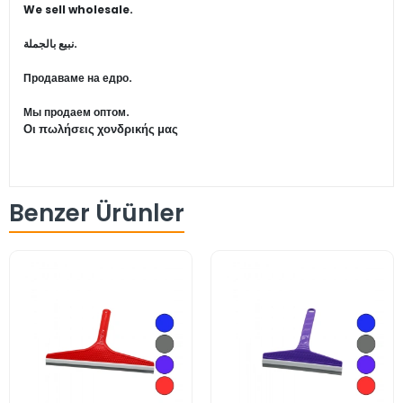
We sell wholesale.
نبيع بالجملة.
Продаваме на едро.
Мы продаем оптом.
Οι πωλήσεις χονδρικής μας
Benzer Ürünler