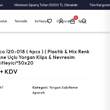
Minimum Sipariş Tutarı 5000 TL Olmalıdır.
Tüm Kargolar Alı
0
nluk
Temizlik
Kırtasiye
Oyuncak
Spor
co İ20-018 ( 4pcs ) ( Plastik & Mix Renk
ğne Uçlu Yorgan Klips & Nevresim
itleyici*50x20
 + KDV
47
Kategori:
Yorgan Sabitleme
Aparatı