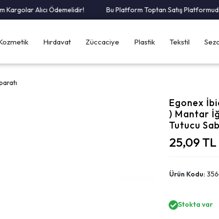
rgolar Alıcı Ödemelidir!
Bu Platform Toptan Satış Platformudur.
Kozmetik
Hırdavat
Züccaciye
Plastik
Tekstil
Sezo
paratı
Egonex İbi
) Mantar İ
Tutucu Sab
25,09 TL
Ürün Kodu:
356
Stokta var