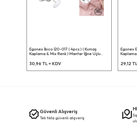
Egonex İbico İ20-017 ( 4pcs ) ( Kumaş
Egonex E
Kaplama & Mix Renk ) Mantar İğne Uçlu
Kaplama )
Yorgan Klips & Nevresim Tutucu
Yorgan K
Sabitleyici*50x20
Sabitley
30,96 TL + KDV
29,12 T
H
Güvenli Alışveriş
siparişleriniz en kısa sürede elinize
tek tikla güvenli̇ alişveri̇ş
ul