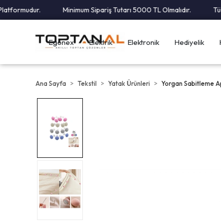
tformudur.
Minimum Sipariş Tutarı 5000 TL Olmalıdır.
Tüm Ka
Egonex
Elektrik
Elektronik
Hediyelik
Ana Sayfa
Tekstil
Yatak Ürünleri
Yorgan Sabitleme A