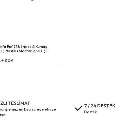
nfa Enf-758 ( 4pcs & Kumaş
 ( Plastik ) Mantar İğne Uçlu
lips & Nevresim Tutucu
ici*50x8
L + KDV
IZLI TESLİMAT
7 / 24 DESTEK
destek
aşır.