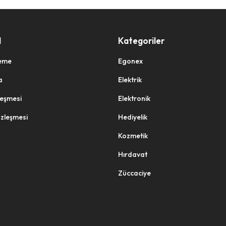
l
Kategoriler
eme
Egonex
a
Elektrik
zleşmesi
Elektronik
özleşmesi
Hediyelik
Kozmetik
Hırdavat
Züccaciye