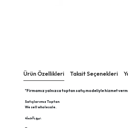
Ürün Özellikleri
Taksit Seçenekleri
Y
"Firmamız yalnızca toptan satış modeliyle hizmet verm
Satışlarımız Toptan
We sell wholesale.
نبيع بالجملة.