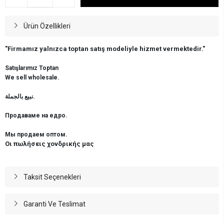
Ürün Özellikleri
"Firmamız yalnızca toptan satış modeliyle hizmet vermektedir."
Satışlarımız Toptan
We sell wholesale.
نبيع بالجملة.
Продаваме на едро.
Мы продаем оптом.
Οι πωλήσεις χονδρικής μας
Taksit Seçenekleri
Garanti Ve Teslimat