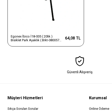
Egonex İbico İ18-005 ( 20lik )
64,08 TL
Bisiklet Park Ayaklık ( Brkt-080057
)*100
Güvenli Alışveriş
Müşteri Hizmetleri
Kurumsal
Sıkça Sorulan Sorular
Online Ödeme