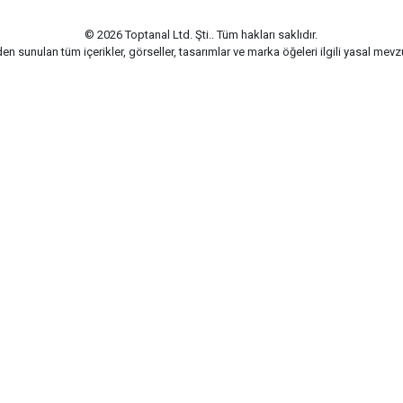
© 2026 Toptanal Ltd. Şti.. Tüm hakları saklıdır.
n sunulan tüm içerikler, görseller, tasarımlar ve marka öğeleri ilgili yasal me
G-Soft | E-ticaret paketleri ile hazırlanmıştır.