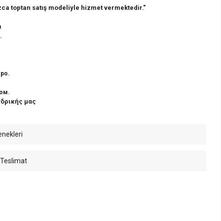
ca toptan satış modeliyle hizmet vermektedir."
n
.
ро.
ом.
νδρικής μας
enekleri
 Teslimat