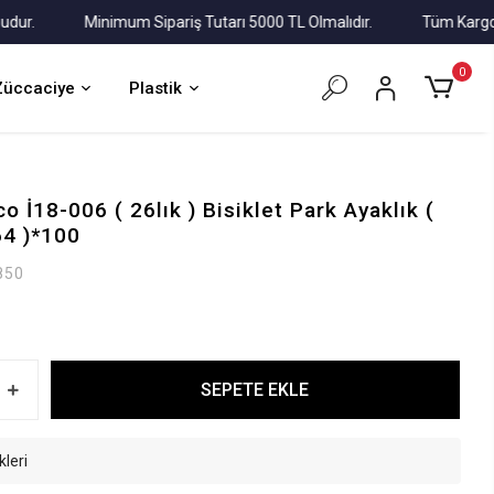
.
Minimum Sipariş Tutarı 5000 TL Olmalıdır.
Tüm Kargolar Al
0
Züccaciye
Plastik
o İ18-006 ( 26lık ) Bisiklet Park Ayaklık (
4 )*100
850
SEPETE EKLE
kleri