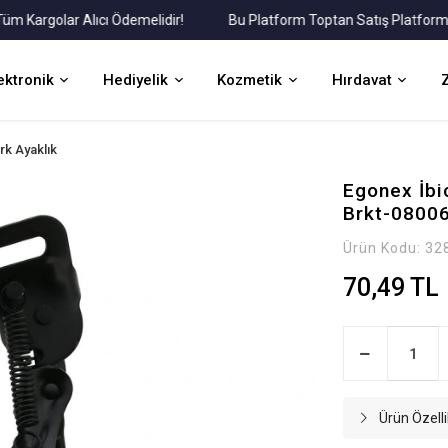
argolar Alıcı Ödemelidir!
Bu Platform Toptan Satış Platformudur
ektronik
Hediyelik
Kozmetik
Hırdavat
ark Ayaklık
Egonex İbic
Brkt-08006
Ürün Kodu:
32
70,49 TL
Ürün Özelli