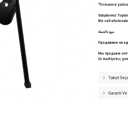
"Firmamız yalnız
Satışlarımız Topta
We sell wholesale
نبيع بالجملة.
Продаваме на ед
Мы продаем опт
Οι πωλήσεις χο
Taksit Seç
Garanti Ve