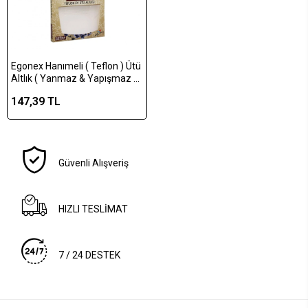
Egonex Hanımeli ( Teflon ) Ütü
Altlık ( Yanmaz & Yapışmaz &
Parlatmaz ) Ütü Tabanı*120
147,39 TL
Güvenli Alışveriş
HIZLI TESLİMAT
7 / 24 DESTEK