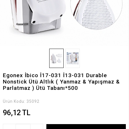
Egonex İbico İ17-031 İ13-031 Durable
Nonstick Ütü Altlık ( Yanmaz & Yapışmaz &
Parlatmaz ) Ütü Tabanı*500
Ürün Kodu:
35092
96,12 TL