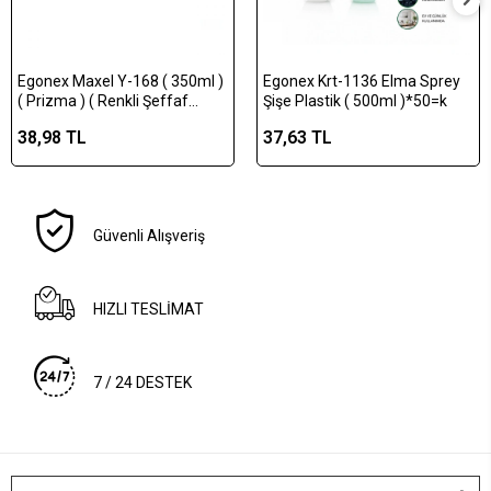
Egonex Maxel Y-168 ( 350ml )
Egonex Krt-1136 Elma Sprey
( Prizma ) ( Renkli Şeffaf
Şişe Plastik ( 500ml )*50=k
Tombul & Plastik ) Boş Sprey
38,98 TL
37,63 TL
Püskürtücü Şişe *100
Güvenli Alışveriş
HIZLI TESLİMAT
7 / 24 DESTEK