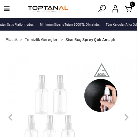
0
ptan Satış Platformudur.
Minimum Sipariş Tutarı 5000 TL Olmalıdır.
Tüm Kargolar Alıcı Öde
Plastik
Temizlik Gereçleri
Şişe Boş Sprey Çok Amaçlı