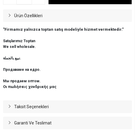
Ürün Özellikleri
"Firmamız yalnızca toptan satış modeliyle hizmet vermektedir."
Satışlarımız Toptan
We sell wholesale.
نبيع بالجملة.
Продаваме на едро.
Мы продаем оптом.
Οι πωλήσεις χονδρικής μας
Taksit Seçenekleri
Garanti Ve Teslimat