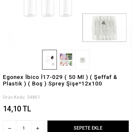
Egonex İbico İ17-029 ( 50 Ml ) ( Şeffaf &
Plastik ) ( Boş ) Sprey Şişe*12x100
Ürün Kodu:
34861
14,10 TL
SEPETE EKLE