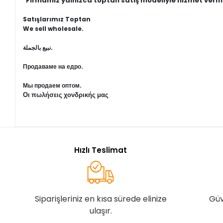
"Firmamız yalnızca toptan satış modeliyle hizmet verm
Satışlarımız Toptan
We sell wholesale.
نبيع بالجملة.
Продаваме на едро.
Мы продаем оптом.
Οι πωλήσεις χονδρικής μας
Hızlı Teslimat
Siparişleriniz en kısa sürede elinize
Güv
ulaşır.