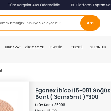
Tüm Kargolar Alıcı Ödemelidir!
Bu Platform Toptan Satış
Ara
HIRDAVAT
ZÜCCACİYE
PLASTİK
TEKSTİL
SEZONLUK
nt
Egonex İbico İ15-081 Göğüs 
Bant ( 3cmx5mt )*300
Ürün Kodu:
35096
Marka:
İBİCO