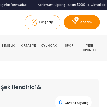
 Platformudur.
Minimum Sipariş Tutarı 5000 TL Olmalıdır.
0
Giriş Yap
Sepetim
TEMİZLİK
KIRTASİYE
OYUNCAK
SPOR
YENİ
ÜRÜNLER
Şekillendirici &
Güvenli Alışveriş