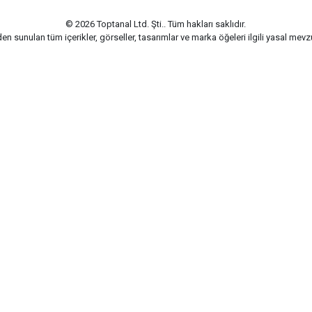
© 2026 Toptanal Ltd. Şti.. Tüm hakları saklıdır.
n sunulan tüm içerikler, görseller, tasarımlar ve marka öğeleri ilgili yasal me
G-Soft | E-ticaret paketleri ile hazırlanmıştır.