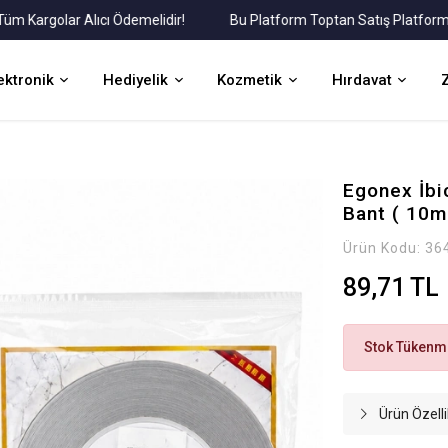
argolar Alıcı Ödemelidir!
Bu Platform Toptan Satış Platformudur.
ektronik
Hediyelik
Kozmetik
Hırdavat
Egonex İbi
Bant ( 10
Ürün Kodu:
36
89,71 TL
Stok Tükenmi
Ürün Özelli