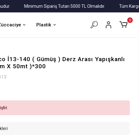
Minimum Sipariş Tutarı 5000 TL Olmalıdır.
Tüm Kargolar Al
0
Züccaciye
Plastik
co İ13-140 ( Gümüş ) Derz Arası Yapışkanlı
mm X 50mt )*300
413
ştir.
kleri