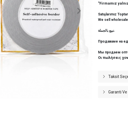
"Firmamız yalnız
Satışlarımız Topta
We sell wholesale
نبيع بالجملة.
Продаваме на ед
Мы продаем опт
Οι πωλήσεις χο
Taksit Seç
Garanti Ve