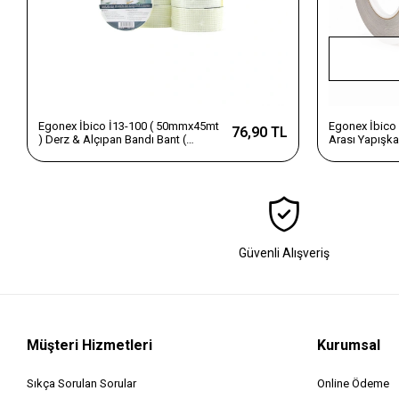
Egonex İbico İ13-100 ( 50mmx45mt
Egonex İbico 
76,90 TL
) Derz & Alçıpan Bandı Bant (
Arası Yapışka
Kullanım Alan= Alçıpan Birleşim
50mt )*300
Noktası & Sıva Çatlak & Derz Boşluk
Kapat ) ( Bandı )*6x12
Güvenli Alışveriş
Müşteri Hizmetleri
Kurumsal
Sıkça Sorulan Sorular
Online Ödeme