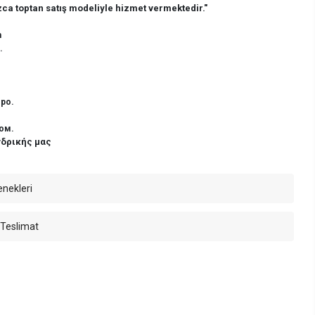
ca toptan satış modeliyle hizmet vermektedir."
n
.
ро.
ом.
νδρικής μας
enekleri
 Teslimat