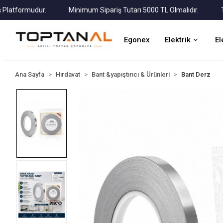
tformudur.
Minimum Sipariş Tutarı 5000 TL Olmalıdır.
Tüm K
Egonex
Elektrik
El
Ana Sayfa
Hırdavat
Bant &yapıştırıcı & Ürünleri
Bant Derz