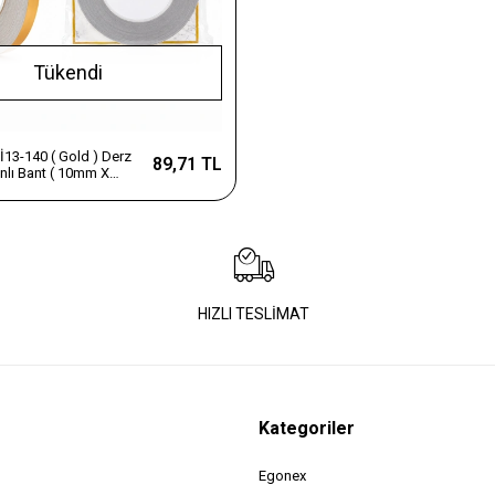
Tükendi
İ13-140 ( Gold ) Derz
89,71 TL
nlı Bant ( 10mm X
HIZLI TESLİMAT
Kategoriler
Egonex