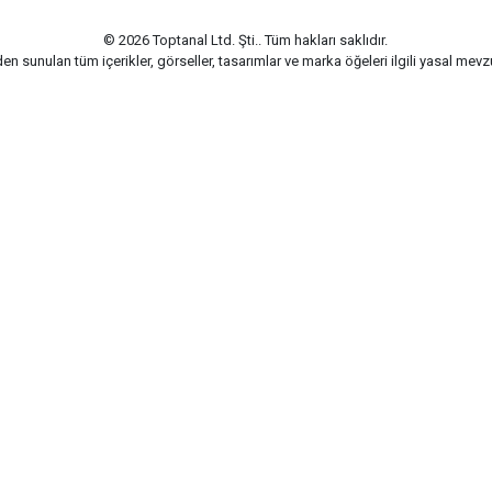
© 2026 Toptanal Ltd. Şti.. Tüm hakları saklıdır.
n sunulan tüm içerikler, görseller, tasarımlar ve marka öğeleri ilgili yasal me
G-Soft | E-ticaret paketleri ile hazırlanmıştır.