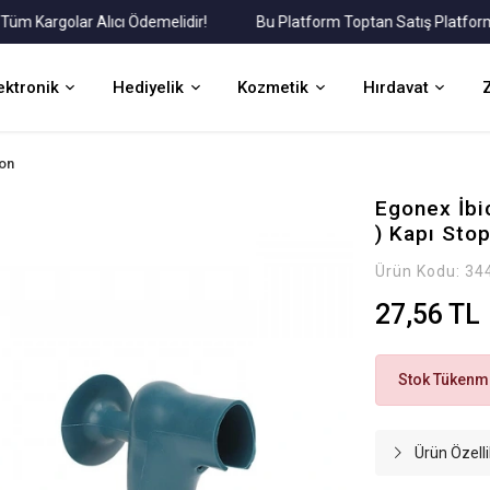
Kargolar Alıcı Ödemelidir!
Bu Platform Toptan Satış Platformudu
ektronik
Hediyelik
Kozmetik
Hırdavat
kon
Egonex İbic
) Kapı Sto
Ürün Kodu:
34
27,56 TL
Stok Tükenmi
Ürün Özelli