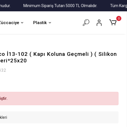
r.
Minimum Sipariş Tutarı 5000 TL Olmalıdır.
Tüm Kargolar A
0
Züccaciye
Plastik
o İ13-102 ( Kapı Koluna Geçmeli ) ( Silikon
peri*25x20
432
ştir.
kleri