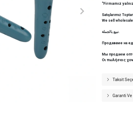
"Firmamız yalnız
Satışlarımız Topta
We sell wholesale
نبيع بالجملة.
Продаваме на ед
Мы продаем опт
Οι πωλήσεις χο
Taksit Seç
Garanti Ve