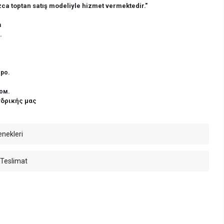
ca toptan satış modeliyle hizmet vermektedir."
n
.
ро.
ом.
νδρικής μας
enekleri
 Teslimat