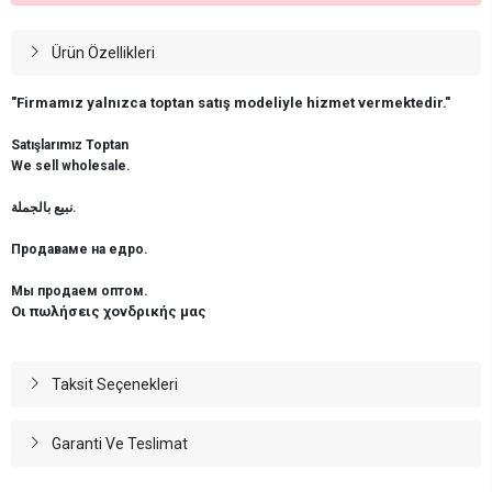
Ürün Özellikleri
"Firmamız yalnızca toptan satış modeliyle hizmet vermektedir."
Satışlarımız Toptan
We sell wholesale.
نبيع بالجملة.
Продаваме на едро.
Мы продаем оптом.
Οι πωλήσεις χονδρικής μας
Taksit Seçenekleri
Garanti Ve Teslimat