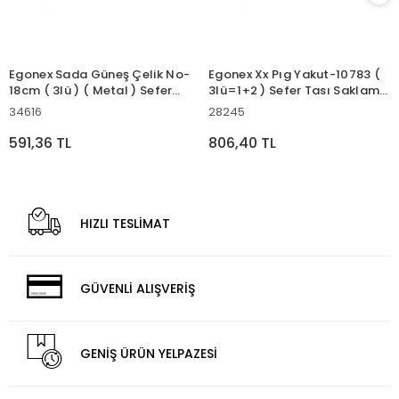
Egonex Sada Güneş Çelik No-
Egonex Xx Pıg Yakut-10783 (
18cm ( 3lü ) ( Metal ) Sefer
3lü=1+2 ) Sefer Tası Saklama
Tası ( Derinlik : 6.5cm ) (
Kabı ( Paslanmaz Çelik Metal
34616
28245
Taşıma Kulp=bağlama
Kova ) ( 1.6lt= 200-500-
Kancalı )*20
900ml ) ( Metal Taşıma
591,36 TL
806,40 TL
Kulplu ) (brkt-200034)*24
HIZLI TESLİMAT
GÜVENLİ ALIŞVERİŞ
GENİŞ ÜRÜN YELPAZESİ