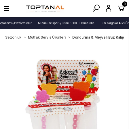
0
ptan Satış Platformudur.
Minimum Sipariş Tutarı 5000 TL Olmalıdır.
Tüm Kargolar Alıcı Öd
Sezonluk
Mutfak Servis Ürünleri
Dondurma & Meyveli Buz Kalıp