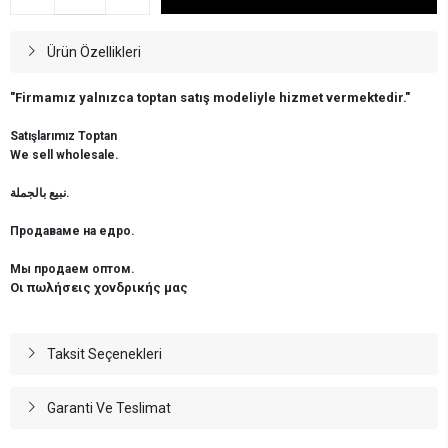
Ürün Özellikleri
"Firmamız yalnızca toptan satış modeliyle hizmet vermektedir."
Satışlarımız Toptan
We sell wholesale.
نبيع بالجملة.
Продаваме на едро.
Мы продаем оптом.
Οι πωλήσεις χονδρικής μας
Taksit Seçenekleri
Garanti Ve Teslimat