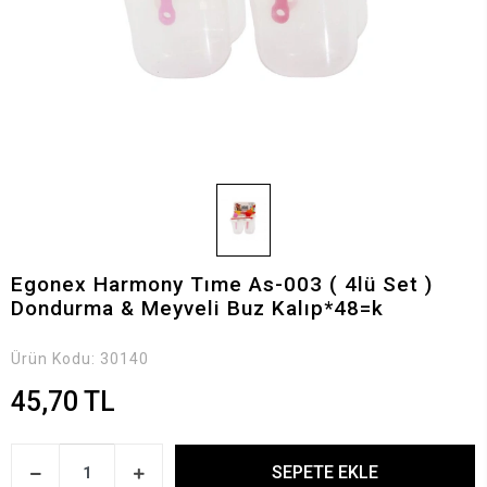
Egonex Harmony Tıme As-003 ( 4lü Set )
Dondurma & Meyveli Buz Kalıp*48=k
Ürün Kodu:
30140
45,70 TL
SEPETE EKLE