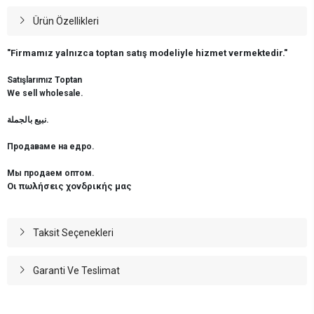
Ürün Özellikleri
"Firmamız yalnızca toptan satış modeliyle hizmet vermektedir."
Satışlarımız Toptan
We sell wholesale.
نبيع بالجملة.
Продаваме на едро.
Мы продаем оптом.
Οι πωλήσεις χονδρικής μας
Taksit Seçenekleri
Garanti Ve Teslimat