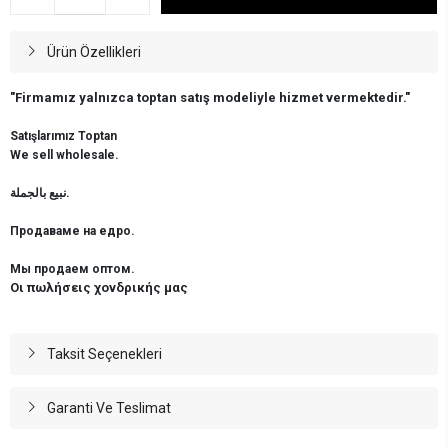
Ürün Özellikleri
"Firmamız yalnızca toptan satış modeliyle hizmet vermektedir."
Satışlarımız Toptan
We sell wholesale.
نبيع بالجملة.
Продаваме на едро.
Мы продаем оптом.
Οι πωλήσεις χονδρικής μας
Taksit Seçenekleri
Garanti Ve Teslimat