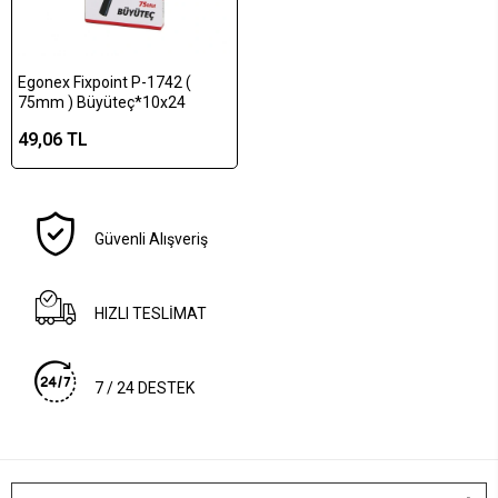
Egonex Fixpoint P-1742 (
75mm ) Büyüteç*10x24
49,06 TL
Güvenli Alışveriş
HIZLI TESLİMAT
7 / 24 DESTEK