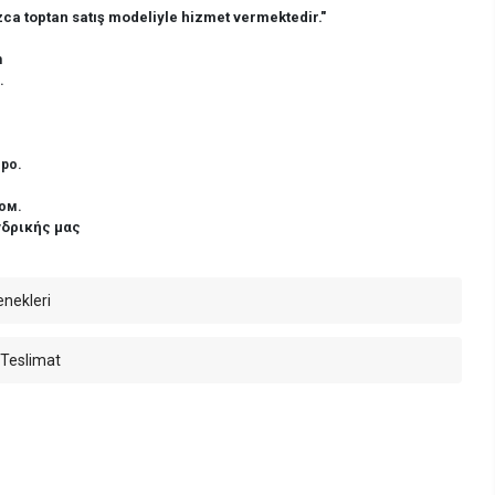
ca toptan satış modeliyle hizmet vermektedir."
n
.
ро.
ом.
νδρικής μας
enekleri
 Teslimat