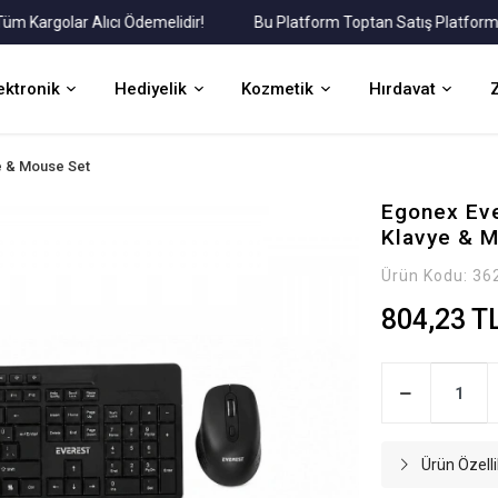
rgolar Alıcı Ödemelidir!
Bu Platform Toptan Satış Platformudur.
ektronik
Hediyelik
Kozmetik
Hırdavat
ye & Mouse Set
Egonex Eve
Klavye & Mo
Ürün Kodu:
36
804,23 T
Ürün Özelli