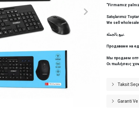
"Firmamız yalnız
Satışlarımız Topta
We sell wholesale
نبيع بالجملة.
Продаваме на ед
Мы продаем опт
Οι πωλήσεις χο
Taksit Seç
Garanti Ve