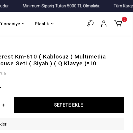
Minimum Sipariş Tutarı 5000 TL Olmalıdır.
Tüm Kargolar Al
0
Züccaciye
Plastik
rest Km-510 ( Kablosuz ) Multimedia
use Seti ( Siyah ) ( Q Klavye )*10
205
L
SEPETE EKLE
kleri