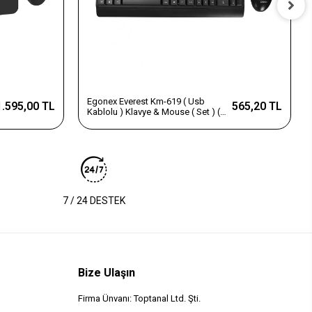
Egonex Everest Km-619 ( Usb
1.595,00 TL
565,20 TL
Kablolu ) Klavye & Mouse ( Set ) (
Q Klavye ) ( 3d & 1200dpı Mouse
)*20
7 / 24 DESTEK
Bize Ulaşın
Firma Ünvanı: Toptanal Ltd. Şti.