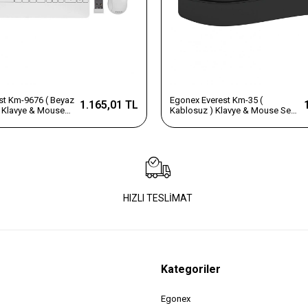
st Km-9676 ( Beyaz
Egonex Everest Km-35 (
1.165,01 TL
) Klavye & Mouse
Kablosuz ) Klavye & Mouse Seti
 Telefon Standlı ) (
( Multimedia & Ergomik Bilek
Destek ) ( Q Kalvye )*10
HIZLI TESLİMAT
Kategoriler
Egonex