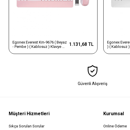
Egonex Everest Km-9676 ( Beyaz
Egonex Evere
1.131,68 TL
- Pembe ) ( Kablosuz ) Klavye &
) ( Kablosuz 
Mouse Seti ( Tablet & Telefon
Seti ( Tablet &
Standlı ) ( Q Kalvye )*10
Q Kalvye )*10
Güvenli Alışveriş
Müşteri Hizmetleri
Kurumsal
Sıkça Sorulan Sorular
Online Ödeme