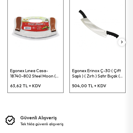
Pet Shop Ürünleri
Kişisel Güvenlik Ürünleri
Kişisel Bakım Aletleri
Güvenlik Ürünleri
Egonex Lınea Casa-
Egonex Erinox Ç-30 ( Çift
18740-802 Steel Moon (
Saplı ) ( Zırh ) Satır Bıçak (
Çift Ahşap Saplı ) Zırh
Dövme Paslanmaz Çelik ) (
Temizlik Aletleri
63,62 TL + KDV
504,00 TL + KDV
Bıçak ( Kesici & Doğrayıcı
Bıçak=34cm ) ( Saplı =
)*144
53cm )*50
Kişisel Temizlik Ürünleri
Bisiklet & Motor Malzemeleri
Güvenli Alışveriş
tek tikla güvenli̇ alişveri̇ş
Ev & Ofis Dekor Ürünleri