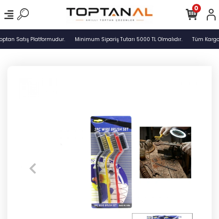
0
optan Satış Platformudur.
Minimum Sipariş Tutarı 5000 TL Olmalıdır.
Tüm Kargola