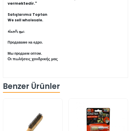
vermektedir."
Satışlarımız Toptan
We sell wholesale.
نبيع بالجملة.
Продаваме на едро.
Мы продаем оптом.
Οι πωλήσεις χονδρικής μας
Benzer Ürünler