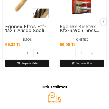
Egonex Eltos Etf-
Egonex Kınetex
132 ( Ahşap Saplı )
Ktx-3390 ( 3pcs
Tel Fırça ( 4 Sıralı
Set ) Saçaklı Tel
)*12x10
Fırça ( 12mm &
ELTOS
KINETEX
16mm & 25mm ) (
96,32 TL
66,08 TL
Matkapa Takılabilir
)*10x24
Sepete Ekle
Sepete Ekle
Hızlı Teslimat