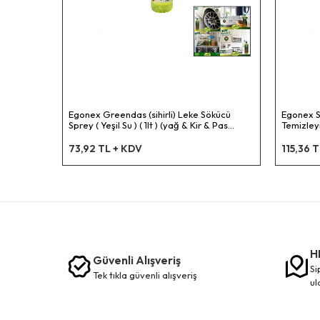
Egonex Greendas (sihirli) Leke Sökücü
Egonex Se
Sprey ( Yeşil Su ) ( 1lt ) (yağ & Kir & Pas
Temizleyi
Temizleyici) (tüm Yüzeyler)*12=k
Yüzey Tem
73,92 TL + KDV
115,36 
H
Güvenli Alışveriş
siparişleriniz en kısa sürede elinize
tek tikla güvenli̇ alişveri̇ş
ul