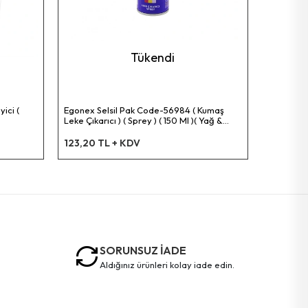
Tükendi
ici (
Egonex Selsil Pak Code-56984 ( Kumaş
Leke Çıkarıcı ) ( Sprey ) ( 150 Ml )( Yağ &
Boya & Makyaj & Katran & Çimen &
Çikolata Vs.)*24=k
123,20 TL + KDV
SORUNSUZ İADE
aldığınız ürünleri kolay iade edin.