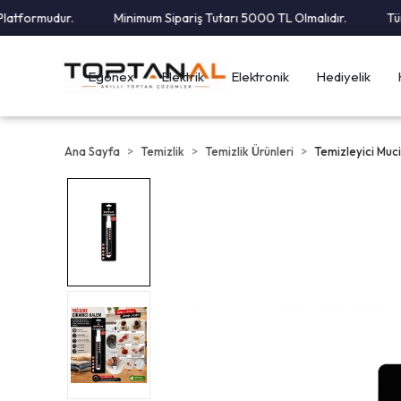
tformudur.
Minimum Sipariş Tutarı 5000 TL Olmalıdır.
Tüm K
Egonex
Elektrik
Elektronik
Hediyelik
Ana Sayfa
Temizlik
Temizlik Ürünleri
Temizleyici Muc