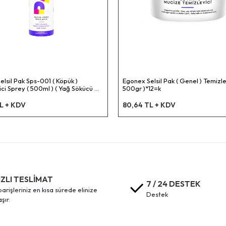
lsil Pak Sps-001 ( Köpük )
Egonex Selsil Pak ( Genel ) Temizley
ci Sprey ( 500ml ) ( Yağ Sökücü &
500gr )*12=k
izleyici & Parlatıcı )*12=k
TL + KDV
80,64 TL + KDV
IZLI TESLİMAT
7 / 24 DESTEK
destek
aşır.