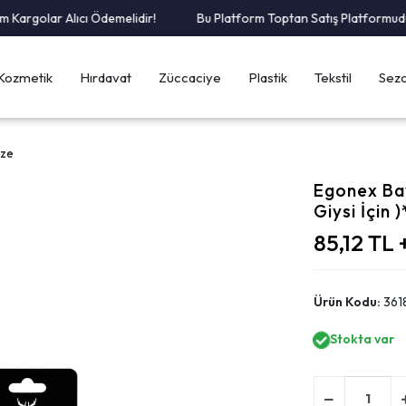
argolar Alıcı Ödemelidir!
Bu Platform Toptan Satış Platformudur.
Kozmetik
Hırdavat
Züccaciye
Plastik
Tekstil
Sezo
ize
Egonex Bay
Giysi İçin 
85,12 TL
Ürün Kodu:
361
Stokta var