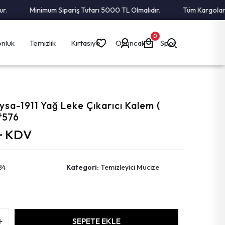
Minimum Sipariş Tutarı 5000 TL Olmalıdır.
Tüm Kargolar Alı
0
nluk
Temizlik
Kırtasiye
Oyuncak
Spor
sa-1911 Yağ Leke Çıkarıcı Kalem (
)*576
 + KDV
84
Kategori:
Temizleyici Mucize
SEPETE EKLE