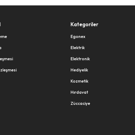
l
Kategoriler
eme
Egonex
a
Elektrik
zleşmesi
Elektronik
özleşmesi
Hediyelik
Kozmetik
Hırdavat
Züccaciye