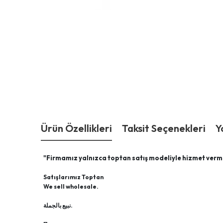
Ürün Özellikleri
Taksit Seçenekleri
Y
"Firmamız yalnızca toptan satış modeliyle hizmet verm
Satışlarımız Toptan
We sell wholesale.
نبيع بالجملة.