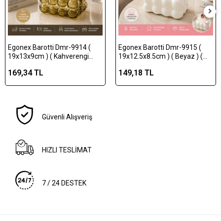
Egonex Barotti Dmr-9914 (
Egonex Barotti Dmr-9915 (
19x13x9cm ) ( Kahverengi
19x12.5x8.5cm ) ( Beyaz ) (
Şeffaf ) ( Yaylı ) ( Masaüstü ) (
Yaylı ) ( Masaüstü ) ( Bubble )
169,34 TL
149,18 TL
Bubble ) Dekoratif Bulut
Dekoratif Bulut Peçetelik*70
Peçetelik*60
Güvenli Alışveriş
HIZLI TESLİMAT
7 / 24 DESTEK