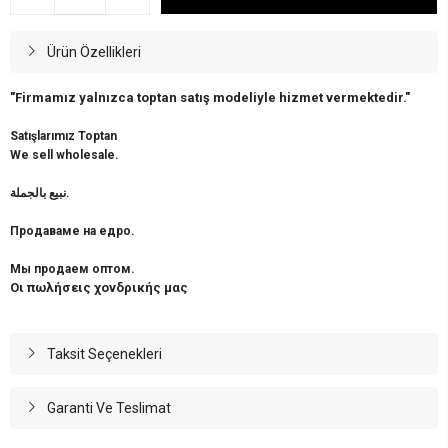
Ürün Özellikleri
"Firmamız yalnızca toptan satış modeliyle hizmet vermektedir."
Satışlarımız Toptan
We sell wholesale.
نبيع بالجملة.
Продаваме на едро.
Мы продаем оптом.
Οι πωλήσεις χονδρικής μας
Taksit Seçenekleri
Garanti Ve Teslimat