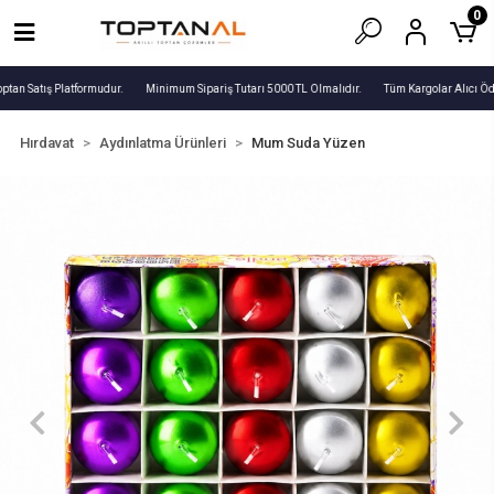
0
ptan Satış Platformudur.
Minimum Sipariş Tutarı 5000 TL Olmalıdır.
Tüm Kargolar Alıcı Öd
Hırdavat
Aydınlatma Ürünleri
Mum Suda Yüzen