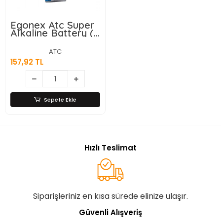
Egonex Atc Super
Alkaline Battery (
A27 - 27a ) ( Lr27 )
Araç & Oto (
ATC
Kumanda Pili ) (
157,92 TL
12v ) ( 5li Kart
)*400
Sepete Ekle
Hızlı Teslimat
Siparişleriniz en kısa sürede elinize ulaşır.
Güvenli Alışveriş