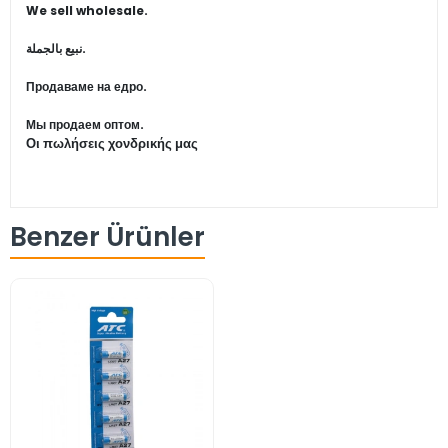
We sell wholesale.
نبيع بالجملة.
Продаваме на едро.
Мы продаем оптом.
Οι πωλήσεις χονδρικής μας
Benzer Ürünler