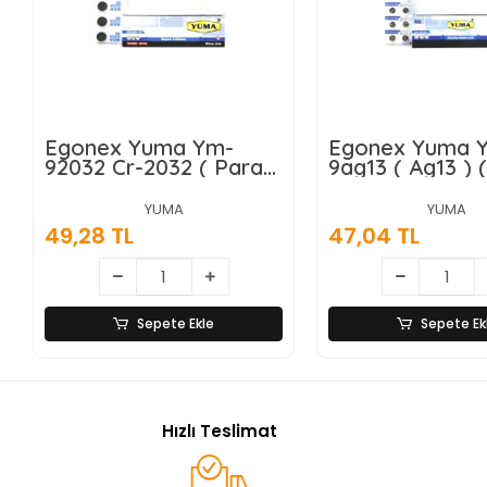
Egonex Yuma Ym-
Egonex Yuma 
92032 Cr-2032 ( Para
9ag13 ( Ag13 ) (
Pil ) ( Lityum ) ( 3v ) (
( Düğme Pil ) ( 
5li Kart )*400
) ( 1.5v ) ( 10lu
YUMA
YUMA
)*200
49,28 TL
47,04 TL
Sepete Ekle
Sepete Ek
Hızlı Teslimat