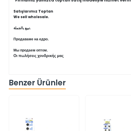
"Firmamız yalnızca toptan satış modeliyle hizmet verm
Satışlarımız Toptan
We sell wholesale.
نبيع بالجملة.
Продаваме на едро.
Мы продаем оптом.
Οι πωλήσεις χονδρικής μας
Benzer Ürünler