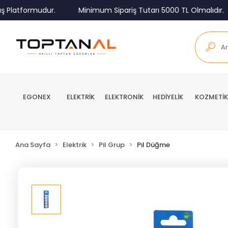
Platformudur.
Minimum Sipariş Tutarı 5000 TL Olmalıdır.
EGONEX
ELEKTRİK
ELEKTRONİK
HEDİYELİK
KOZMETİK
Ana Sayfa
Elektrik
Pil Grup
Pil Düğme