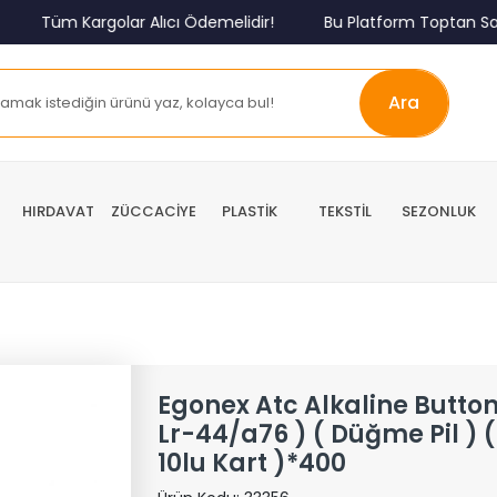
Tüm Kargolar Alıcı Ödemelidir!
Bu Platform Toptan Satış
Ara
HIRDAVAT
ZÜCCACİYE
PLASTİK
TEKSTİL
SEZONLUK
Egonex Atc Alkaline Button 
Lr-44/a76 ) ( Düğme Pil ) ( A
10lu Kart )*400