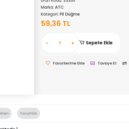
Ürün Kodu:
33356
Marka:
ATC
Kategori:
Pil Düğme
59,36 TL
Sepete Ekle
Favorilerime Ekle
Tavsiye Et
kleri
Yorumlar