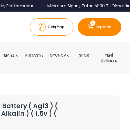
 Platformudur.
Minimum Sipariş Tutarı 5000 TL Olmalıdır.
0
Giriş Yap
Sepetim
TEMİZLİK
KIRTASİYE
OYUNCAK
SPOR
YENİ
ÜRÜNLER
Battery ( Ag13 ) (
lkalin ) ( 1.5v ) (