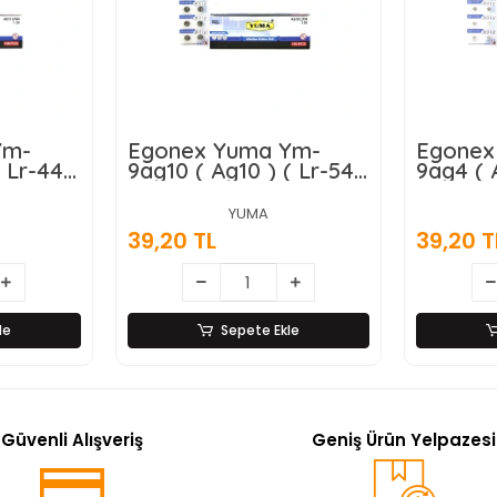
Ym-
Egonex Yuma Ym-
Egonex
 Lr-44 )
9ag10 ( Ag10 ) ( Lr-54 )
9ag4 ( A
Alkalin
( Düğme Pil ) ( Alkalin
Düğme P
 Kart
) ( 1.5v ) ( 10lu Kart
( 1.5v )
YUMA
)*200
)*200
39,20 TL
39,20 T
le
Sepete Ekle
Güvenli Alışveriş
Geniş Ürün Yelpazesi