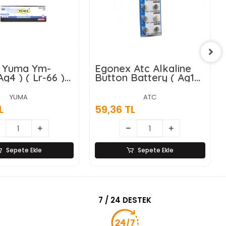
 Yuma Ym-
Egonex Atc Alkaline
g4 ) ( Lr-66 ) (
Button Battery ( Ag10
il ) ( Alkalin )
) ( Lr-1130/389/189 ) (
 ( 10lu Kart
Düğme Pil ) ( Alkalin )
YUMA
ATC
( 1.5v ) ( 10lu Kart
L
59,36 TL
)*400
Sepete Ekle
Sepete Ekle
7 / 24 DESTEK