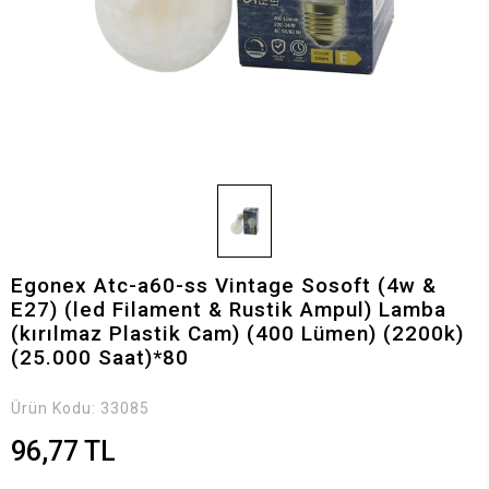
Egonex Atc-a60-ss Vintage Sosoft (4w &
E27) (led Filament & Rustik Ampul) Lamba
(kırılmaz Plastik Cam) (400 Lümen) (2200k)
(25.000 Saat)*80
Ürün Kodu:
33085
96,77 TL