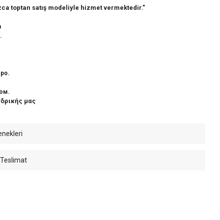
ca toptan satış modeliyle hizmet vermektedir."
n
.
ро.
ом.
νδρικής μας
enekleri
 Teslimat