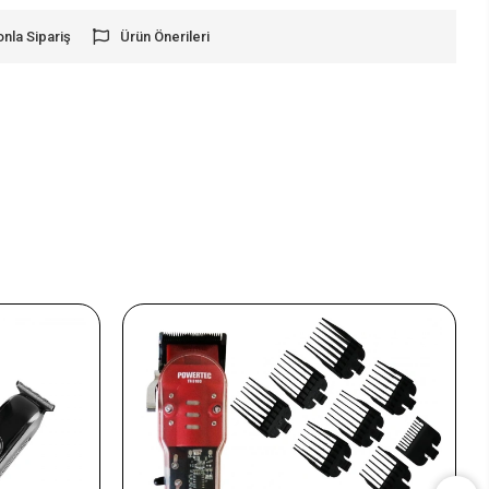
onla Sipariş
Ürün Önerileri