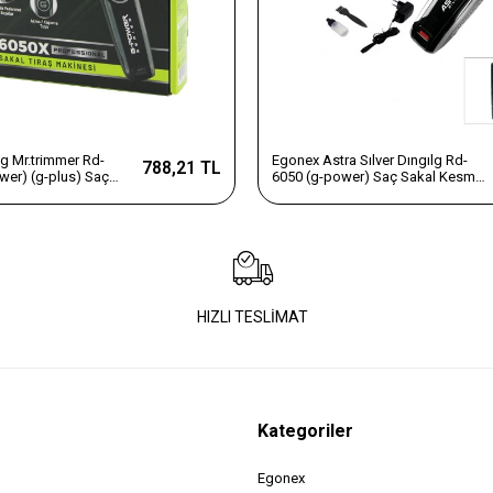
g Mr.trimmer Rd-
Egonex Astra Sılver Dıngılg Rd-
788,21 TL
wer) (g-plus) Saç
6050 (g-power) Saç Sakal Kesme
& Traş Makinesi
& Traş Makinesi (fiş Şarjlı) (krom
0.1-05mm) (fiş Şarjlı)
Kaplı Gövde) (8 Saat
Gövde)*40
Şarj=60dk.kullanım)*40
HIZLI TESLİMAT
Kategoriler
Egonex