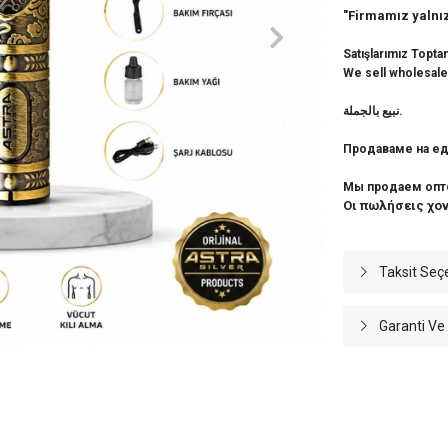
"Firmamız yalnız
Satışlarımız Topta
We sell wholesale
نبيع بالجملة.
Продаваме на ед
Мы продаем опт
Οι πωλήσεις χο
Taksit Seç
Garanti Ve