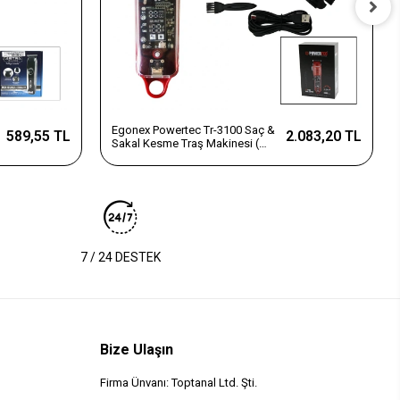
Egonex Powertec Tr-3100 Saç &
589,55 TL
2.083,20 TL
Sakal Kesme Traş Makinesi (
Şeffaf Ana Kartlı Gövde & Usb
Şarjlı Göstergeli & Tarak Ayar
Mandallı )*20
7 / 24 DESTEK
Bize Ulaşın
Firma Ünvanı: Toptanal Ltd. Şti.