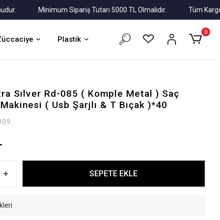
Minimum Sipariş Tutarı 5000 TL Olmalıdır.
Tüm Kargolar Al
0
Züccaciye
Plastik
ra Sılver Rd-085 ( Komple Metal ) Saç
Makinesi ( Usb Şarjlı & T Bıçak )*40
909
L
SEPETE EKLE
kleri