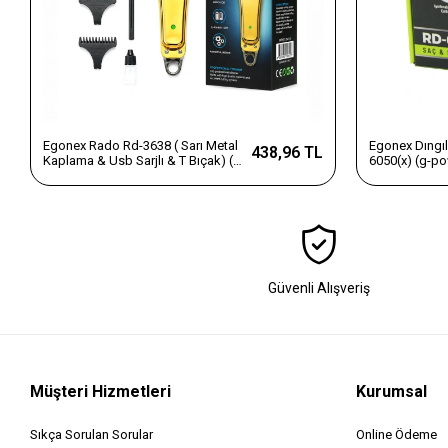
Egonex Rado Rd-3638 ( Sarı Metal
Egonex Dıngıl
438,96 TL
Kaplama & Usb Sarjlı & T Bıçak) ( 3
6050(x) (g-po
Kesim Tarak & Yağ Şişe &
Sakal Kesme 
Temizleme Fırça ) Saç Sakal
(ayarlı Bıçak=
Kesme & Traş Makine*60
(krom Kaplı 
Güvenli Alışveriş
Müşteri Hizmetleri
Kurumsal
Sıkça Sorulan Sorular
Online Ödeme