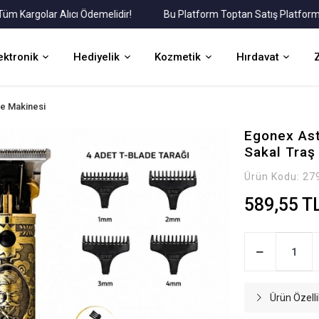
rgolar Alıcı Ödemelidir!
Bu Platform Toptan Satış Platformudur.
ektronik
Hediyelik
Kozmetik
Hırdavat
e Makinesi
Egonex Ast
Sakal Traş 
Ürün Kodu:
27
589,55 T
Ürün Özelli