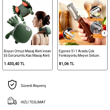
Boyun Omuz Masaj Aleti insan
Egonex 5'i 1 Arada Çok
Eli Görünümlü Kas Masaj Aleti
Fonksiyonlu Meyve Sebze
Soyacağı, Jülyen Dilimleyici ve
1.430,40 TL
81,06 TL
Şişe Açacağı – Ahşap Saplı
Paslanmaz Çelik
Güvenli Alışveriş
HIZLI TESLİMAT